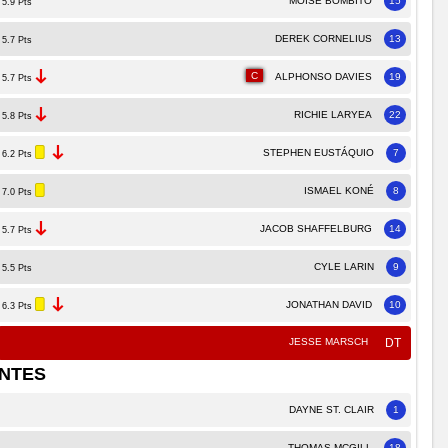
MOISE BOMBITO
15
5.9 Pts
DEREK CORNELIUS
13
5.7 Pts
C
ALPHONSO DAVIES
19
5.7 Pts
RICHIE LARYEA
22
5.8 Pts
STEPHEN EUSTÁQUIO
7
6.2 Pts
ISMAEL KONÉ
8
7.0 Pts
JACOB SHAFFELBURG
14
5.7 Pts
CYLE LARIN
9
5.5 Pts
JONATHAN DAVID
10
6.3 Pts
JESSE MARSCH
DT
NTES
DAYNE ST. CLAIR
1
THOMAS MCGILL
18