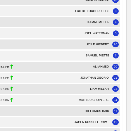
LUC DE FOUGEROLLES
3
KAMAL MILLER
4
JOEL WATERMAN
5
KYLE HIEBERT
26
SAMUEL PIETTE
6
ALI AHMED
20
5.4 Pts
JONATHAN OSORIO
21
5.6 Pts
LIAM MILLAR
23
5.5 Pts
MATHIEU CHOINIERE
24
6.0 Pts
THELONIUS BAIR
11
JACEN RUSSELL ROWE
12