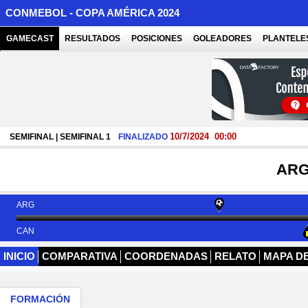
CONMEBOL - COPA AMÉRICA 2024
GAMECAST
RESULTADOS
POSICIONES
GOLEADORES
PLANTELE
10/7/2024
00:00
SEMIFINAL | SEMIFINAL 1
FINALIZADO
ARG
ARG
CAN
INICIO
COMPARATIVA
COORDENADAS
RELATO
MAPA D
FORMACIÓN