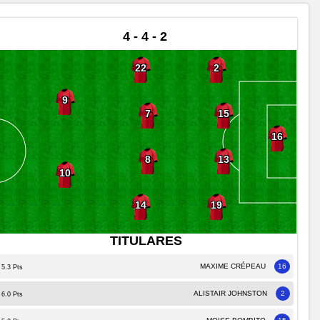
4 - 4 - 2
22
2
9
7
15
16
8
13
10
14
19
TITULARES
MAXIME CRÉPEAU
16
5.3 Pts
ALISTAIR JOHNSTON
2
6.0 Pts