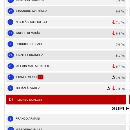
7.8 Pts
25
LISANDRO MARTÍNEZ
6.9 Pts
3
NICOLÁS TAGLIAFICO
7.1 Pts
11
ÁNGEL DI MARÍA
6.4 Pts
7
RODRIGO DE PAUL
7.6 Pts
24
ENZO FERNÁNDEZ
8.1 Pts
20
ALEXIS MAC ALLISTER
6.7 Pts
10
LIONEL MESSI
C
7.6 Pts
9
JULIÁN ÁLVAREZ
7.8 Pts
DT
LIONEL SCALONI
SUPLE
1
FRANCO ARMANI
12
GERÓNIMO RULLI