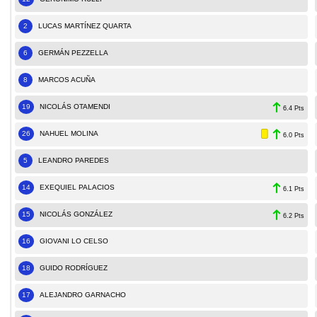
2
LUCAS MARTÍNEZ QUARTA
6
GERMÁN PEZZELLA
8
MARCOS ACUÑA
19
NICOLÁS OTAMENDI
6.4 Pts
26
NAHUEL MOLINA
6.0 Pts
5
LEANDRO PAREDES
14
EXEQUIEL PALACIOS
6.1 Pts
15
NICOLÁS GONZÁLEZ
6.2 Pts
16
GIOVANI LO CELSO
18
GUIDO RODRÍGUEZ
17
ALEJANDRO GARNACHO