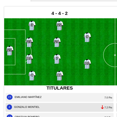
4 - 4 - 2
3
20
9
25
24
23
13
7
10
4
11
TITULARES
23
EMILIANO MARTÍNEZ
7.0 Pts
4
GONZALO MONTIEL
7.2 Pts
13
CRISTIAN ROMERO