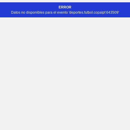
ERROR
Datos no disponibles para el evento 'deportes.futbol.copalpf.643509'