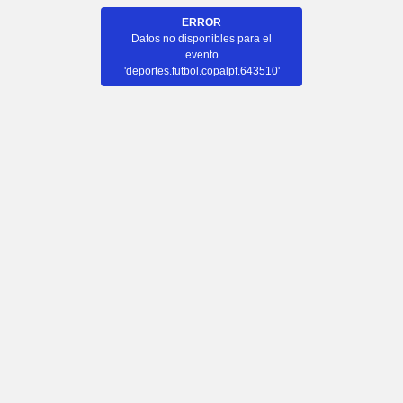
ERROR
Datos no disponibles para el
evento
'deportes.futbol.copalpf.643510'