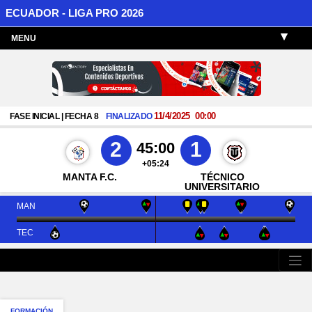
ECUADOR - LIGA PRO 2026
MENU
11/4/2025
00:00
FASE INICIAL | FECHA 8
FINALIZADO
2
1
45:00
+05:24
MANTA F.C.
TÉCNICO
UNIVERSITARIO
MAN
TEC
FORMACIÓN