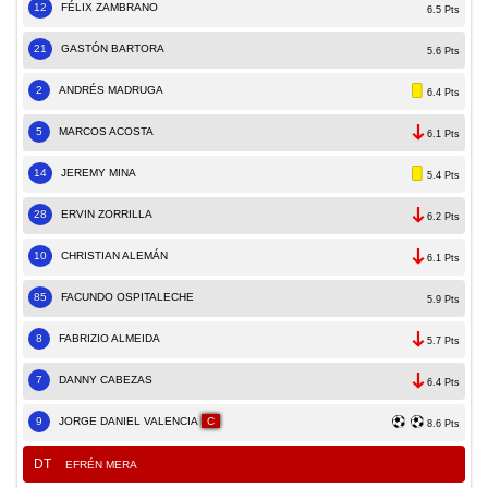
12
FÉLIX ZAMBRANO
6.5 Pts
21
GASTÓN BARTORA
5.6 Pts
2
ANDRÉS MADRUGA
6.4 Pts
5
MARCOS ACOSTA
6.1 Pts
14
JEREMY MINA
5.4 Pts
28
ERVIN ZORRILLA
6.2 Pts
10
CHRISTIAN ALEMÁN
6.1 Pts
85
FACUNDO OSPITALECHE
5.9 Pts
8
FABRIZIO ALMEIDA
5.7 Pts
7
DANNY CABEZAS
6.4 Pts
9
JORGE DANIEL VALENCIA
C
8.6 Pts
DT
EFRÉN MERA