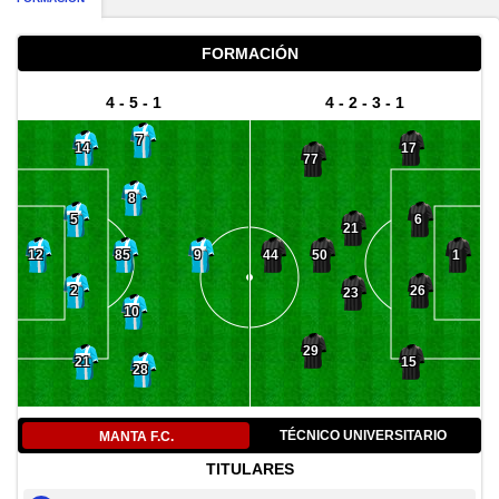
FORMACIÓN
4 - 5 - 1
4 - 2 - 3 - 1
7
14
17
77
8
5
6
21
85
50
12
9
44
1
2
26
23
10
29
21
15
28
TÉCNICO UNIVERSITARIO
MANTA F.C.
TITULARES