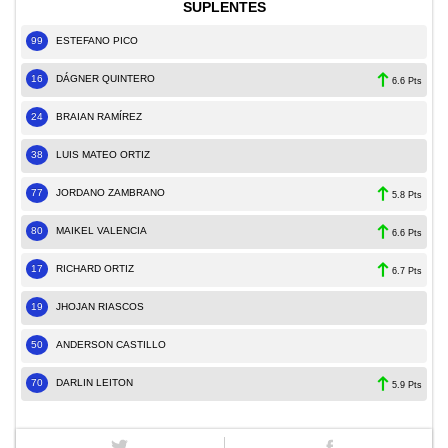
SUPLENTES
99
ESTEFANO PICO
16
DÁGNER QUINTERO
6.6 Pts
24
BRAIAN RAMÍREZ
38
LUIS MATEO ORTIZ
77
JORDANO ZAMBRANO
5.8 Pts
80
MAIKEL VALENCIA
6.6 Pts
17
RICHARD ORTIZ
6.7 Pts
19
JHOJAN RIASCOS
50
ANDERSON CASTILLO
70
DARLIN LEITON
5.9 Pts