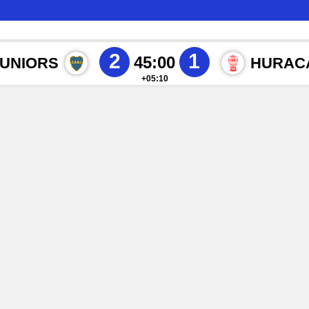
2
1
45:00
JUNIORS
HURAC
+05:10