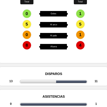
Total
Total
0
1
Goles
5
5
Al arco
0
1
Al palo
8
4
Afuera
DISPAROS
13
11
ASISTENCIAS
0
1