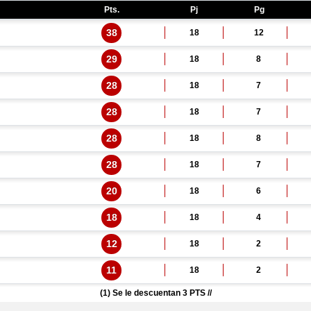
Pts.
Pj
Pg
38
18
12
29
18
8
28
18
7
28
18
7
28
18
8
28
18
7
20
18
6
18
18
4
12
18
2
11
18
2
(1)
Se le descuentan 3 PTS //